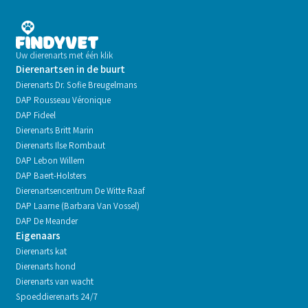
Uw dierenarts met één klik
Dierenartsen in de buurt
Dierenarts Dr. Sofie Breugelmans
DAP Rousseau Véronique
DAP Fideel
Dierenarts Britt Marin
Dierenarts Ilse Rombaut
DAP Lebon Willem
DAP Baert-Holsters
Dierenartsencentrum De Witte Raaf
DAP Laarne (Barbara Van Vossel)
DAP De Meander
Eigenaars
Dierenarts kat
Dierenarts hond
Dierenarts van wacht
Spoeddierenarts 24/7