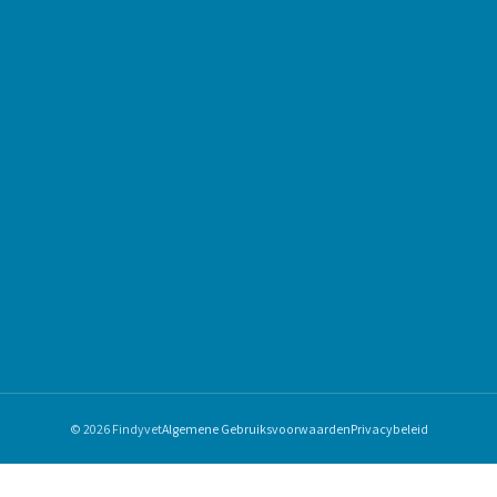
© 2026 Findyvet
Algemene Gebruiksvoorwaarden
Privacybeleid