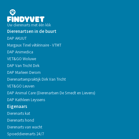
Uw dierenarts met één klik
Dierenartsen in de buurt
DAP AKUUT
Margaux Tinel vétérinaire - VTMT
DAP Animedica
VET&GO Woluwe
DAP Van Tricht Dirk
DAP Marleen Derom
Dierenartsenpraktijk Dirk Van Tricht
VET&GO Leuven
DAP Animal Care (Dierenartsen De Smedt en Lievens)
DAP Kathleen Leyssens
Eigenaars
Dierenarts kat
Dierenarts hond
Dierenarts van wacht
Spoeddierenarts 24/7