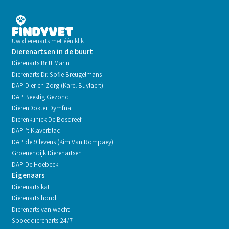
Uw dierenarts met één klik
Dierenartsen in de buurt
Dierenarts Britt Marin
Dierenarts Dr. Sofie Breugelmans
DAP Dier en Zorg (Karel Buylaert)
DAP Beestig Gezond
DierenDokter Dymfna
Dierenkliniek De Bosdreef
DAP ‘t Klaverblad
DAP de 9 levens (Kim Van Rompaey)
Groenendijk Dierenartsen
DAP De Hoebeek
Eigenaars
Dierenarts kat
Dierenarts hond
Dierenarts van wacht
Spoeddierenarts 24/7