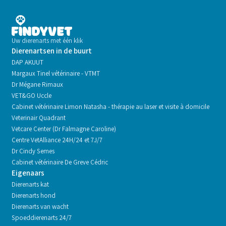
Uw dierenarts met één klik
Dierenartsen in de buurt
DAP AKUUT
Margaux Tinel vétérinaire - VTMT
Dr Mégane Rimaux
VET&GO Uccle
Cabinet vétérinaire Limon Natasha - thérapie au laser et visite à domicile
Veterinair Quadrant
Vetcare Center (Dr Falmagne Caroline)
Centre VetAlliance 24H/24 et 7J/7
Dr Cindy Semes
Cabinet vétérinaire De Greve Cédric
Eigenaars
Dierenarts kat
Dierenarts hond
Dierenarts van wacht
Spoeddierenarts 24/7