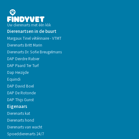
Uw dierenarts met één klik
Dierenartsen in de buurt
Margaux Tinel vétérinaire - VTMT
Dierenarts Britt Marin
Dierenarts Dr. Sofie Breugelmans
DAP Deirdre Rabier
DAP Paard Ter Turf
Dap Heizijde
Equindi
DAP David Boel
DAP De Rotonde
DAP Thijs Gunst
Eigenaars
Dierenarts kat
Dierenarts hond
Dierenarts van wacht
Spoeddierenarts 24/7