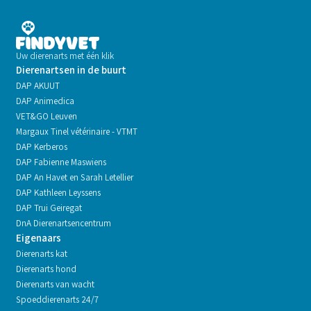
Uw dierenarts met één klik
Dierenartsen in de buurt
DAP AKUUT
DAP Animedica
VET&GO Leuven
Margaux Tinel vétérinaire - VTMT
DAP Kerberos
DAP Fabienne Maswiens
DAP An Havet en Sarah Letellier
DAP Kathleen Leyssens
DAP Trui Geiregat
DnA Dierenartsencentrum
Eigenaars
Dierenarts kat
Dierenarts hond
Dierenarts van wacht
Spoeddierenarts 24/7