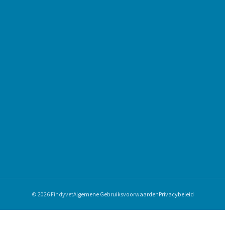
© 2026 Findyvet
Algemene Gebruiksvoorwaarden
Privacybeleid