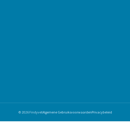
© 2026 Findyvet
Algemene Gebruiksvoorwaarden
Privacybeleid