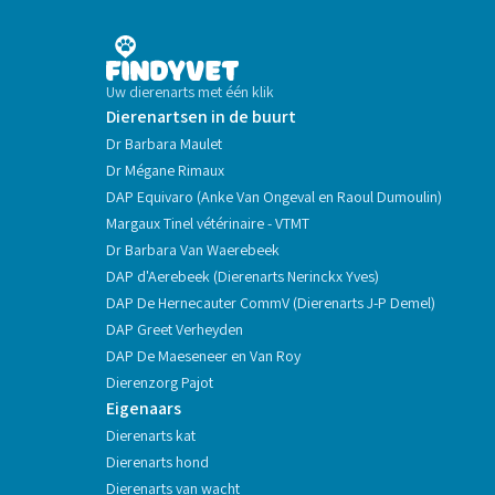
Uw dierenarts met één klik
Dierenartsen in de buurt
Dr Barbara Maulet
Dr Mégane Rimaux
DAP Equivaro (Anke Van Ongeval en Raoul Dumoulin)
Margaux Tinel vétérinaire - VTMT
Dr Barbara Van Waerebeek
DAP d'Aerebeek (Dierenarts Nerinckx Yves)
DAP De Hernecauter CommV (Dierenarts J-P Demel)
DAP Greet Verheyden
DAP De Maeseneer en Van Roy
Dierenzorg Pajot
Eigenaars
Dierenarts kat
Dierenarts hond
Dierenarts van wacht