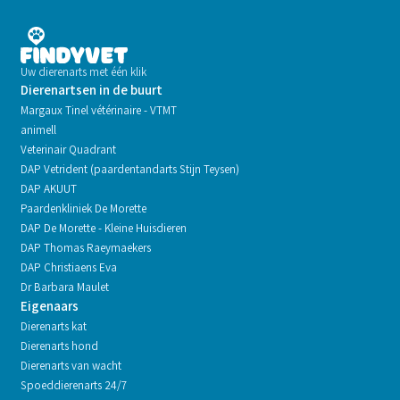
Uw dierenarts met één klik
Dierenartsen in de buurt
Margaux Tinel vétérinaire - VTMT
animell
Veterinair Quadrant
DAP Vetrident (paardentandarts Stijn Teysen)
DAP AKUUT
Paardenkliniek De Morette
DAP De Morette - Kleine Huisdieren
DAP Thomas Raeymaekers
DAP Christiaens Eva
Dr Barbara Maulet
Eigenaars
Dierenarts kat
Dierenarts hond
Dierenarts van wacht
Spoeddierenarts 24/7