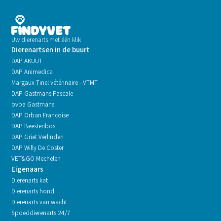
Uw dierenarts met één klik
Dierenartsen in de buurt
DAP AKUUT
DAP Animedica
Margaux Tinel vétérinaire - VTMT
DAP Gastmans Pascale
bvba Gastmans
DAP Orban Francoise
DAP Beestenbos
DAP Griet Verlinden
DAP Willy De Coster
VET&GO Mechelen
Eigenaars
Dierenarts kat
Dierenarts hond
Dierenarts van wacht
Spoeddierenarts 24/7