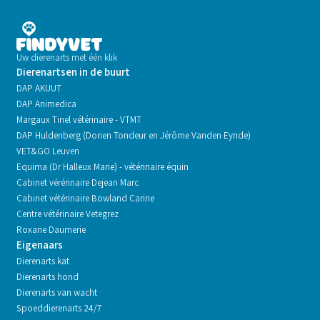
Uw dierenarts met één klik
Dierenartsen in de buurt
DAP AKUUT
DAP Animedica
Margaux Tinel vétérinaire - VTMT
DAP Huldenberg (Dorien Tondeur en Jérôme Vanden Eynde)
VET&GO Leuven
Equima (Dr Halleux Marie) - vétérinaire équin
Cabinet vérérinaire Dejean Marc
Cabinet vétérinaire Bowland Carine
Centre vétérinaire Vetegrez
Roxane Daumerie
Eigenaars
Dierenarts kat
Dierenarts hond
Dierenarts van wacht
Spoeddierenarts 24/7