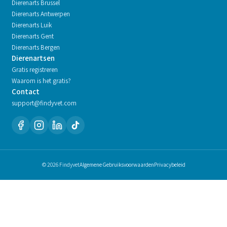
Dierenarts
Brussel
Dierenarts
Antwerpen
Dierenarts
Luik
Dierenarts
Gent
Dierenarts
Bergen
Dierenartsen
Gratis registreren
Waarom is het gratis?
Contact
support@findyvet.com
© 2026 Findyvet
Algemene Gebruiksvoorwaarden
Privacybeleid