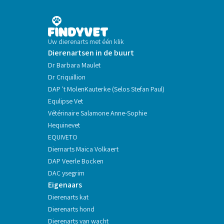
Uw dierenarts met één klik
Dierenartsen in de buurt
Dr Barbara Maulet
Dr Criquillion
DAP 't MolenKauterke (Selos Stefan Paul)
Equlipse Vet
Vétérinaire Salamone Anne-Sophie
Hequinevet
EQUIVETO
Diernarts Maica Volkaert
DAP Veerle Bocken
DAC ysegrim
Eigenaars
Dierenarts kat
Dierenarts hond
Dierenarts van wacht