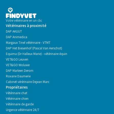
Votre vétérinaire en un clic
Vétérinaires à proximité
DAP AKUUT
DAP Animedica
Margaux Tinel vétérinaire - VTMT
DAP Het Biesenhof (Pascal Van Aerschot)
Equima (Dr Halleux Marie) - vétérinaire équin
VET&GO Leuven
VET&GO Woluwe
DAP Marleen Derom
Roxane Daumerie
Cabinet vérérinaire Dejean Marc
Propriétaires
Vétérinaire chat
Vétérinaire chien
Vétérinaire de garde
Urgence vétérinaire 24/7